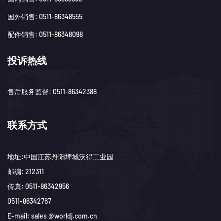
国外销售: 0511-86348555
配件销售: 0511-86348098
投诉热线
售后服务监督: 0511-86342388
联系方式
地址:中国江苏丹阳埤城沃得工业园
邮编: 212311
传真: 0511-86342956
0511-86342767
E-mail: sales @worldj.com.cn