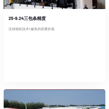
25-9.24三包条精度
沃得精机技术+服务的双重价值