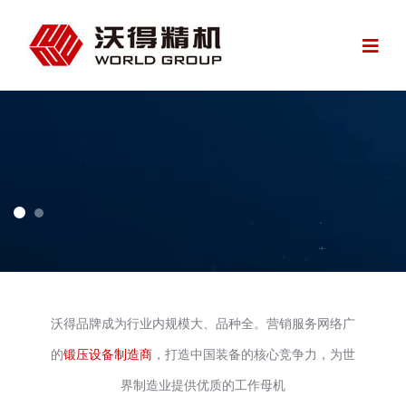
沃得品牌成为行业内规模大、品种全。营销服务网络广
的
锻压设备制造商
，打造中国装备的核心竞争力，为世
界制造业提供优质的工作母机