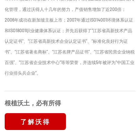
化管理，通过沃得人十几年的努力，产值销售增加了近200倍；
2006年成功在新加坡主板上市；2007年通过ISO14001环境体系认证
和ISO18001职业健康体系认证；并先后获得了“江苏省高新技术产品
认定证书”、“江苏省高新技术企业认定证书”、“标准化良好行为证
书”、“江苏省著名商标”、“江苏名牌产品证书”、“江苏省民营企业纳税
百强”、“江苏省企业技术中心”等等荣誉，并连续5年被评为“中国工业
行业排头兵企业”。
根植沃土，必有所得
了解沃得