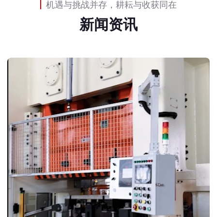
机遇与挑战并存，耕耘与收获同在
新闻资讯