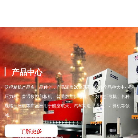
产品中心
沃得精机产品多，品种全，产品涵盖20余系列200多个品种大中小型
压力机、普通数控剪板机、普通数控折弯机、全数控折弯机，各种
规格油压机等广泛应用于航空航天、汽车制造、通信、计算机等领
域。
了解更多