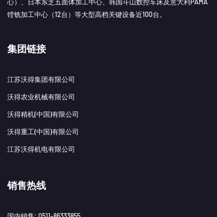
心）、日本东芝五面体加工中心、韩国斗山数控车床及意大利PAMA
镗铣加工中心（12台）等大型高档关键设备近100台。
集团链接
江苏沃得集团有限公司
沃得农业机械有限公司
沃得精机(中国)有限公司
沃得重工(中国)有限公司
江苏沃得机电有限公司
销售热线
国内销售: 0511-86333855