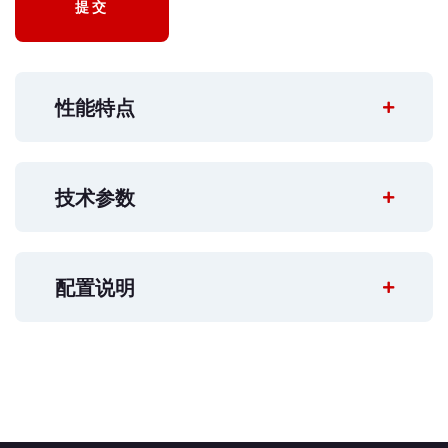
提交
性能特点
技术参数
配置说明