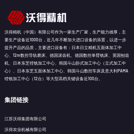
沃得精机（中国）有限公司作为一家生产厂家，生产能力雄厚，主
要生产设备近1000台，近几年不断加大进口设备的添置，以进一步
提升产品的品质，主要进口设备有：日本日立精机五面体加工中
心、12m数控导轨磨床、德国滚齿机、德国数控单臂铣床、英国刨齿
机、日本东芝镗铣加工中心、韩国斗山卧式加工中心（立式加工中
心）、日本东芝五面体加工中心、韩国斗山数控车床及意大利PAMA
镗铣加工中心（12台）等大型高档关键设备近100台。
集团链接
江苏沃得集团有限公司
沃得农业机械有限公司