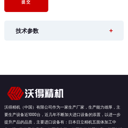
提交
技术参数
沃得精机（中国）有限公司作为一家生产厂家，生产能力雄厚，主
要生产设备近1000台，近几年不断加大进口设备的添置，以进一步
提升产品的品质，主要进口设备有：日本日立精机五面体加工中