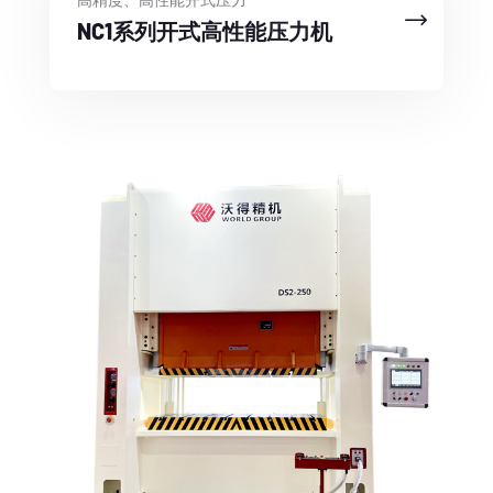
NC1系列开式高性能压力机