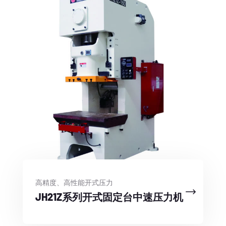
高精度、高性能开式压力
JH21Z系列开式固定台中速压力机