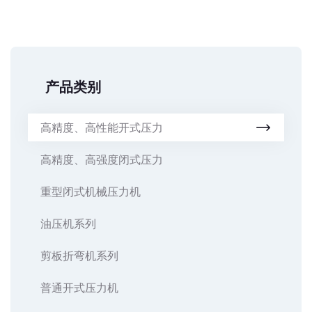
产品类别
高精度、高性能开式压力
高精度、高强度闭式压力
重型闭式机械压力机
油压机系列
剪板折弯机系列
普通开式压力机