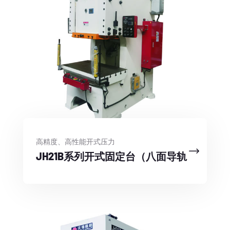
高精度、高性能开式压力
JH21B系列开式固定台（八面导轨