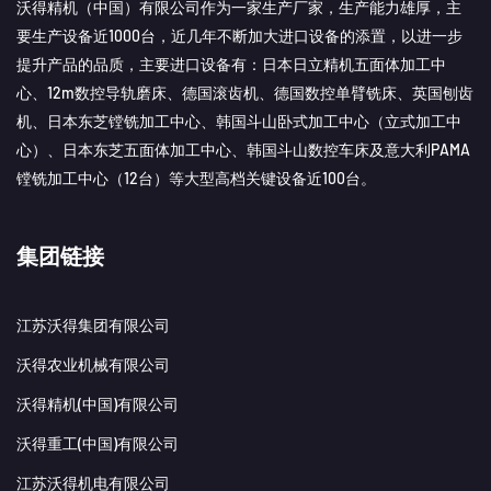
沃得精机（中国）有限公司作为一家生产厂家，生产能力雄厚，主
要生产设备近1000台，近几年不断加大进口设备的添置，以进一步
提升产品的品质，主要进口设备有：日本日立精机五面体加工中
心、12m数控导轨磨床、德国滚齿机、德国数控单臂铣床、英国刨齿
机、日本东芝镗铣加工中心、韩国斗山卧式加工中心（立式加工中
心）、日本东芝五面体加工中心、韩国斗山数控车床及意大利PAMA
镗铣加工中心（12台）等大型高档关键设备近100台。
集团链接
江苏沃得集团有限公司
沃得农业机械有限公司
沃得精机(中国)有限公司
沃得重工(中国)有限公司
江苏沃得机电有限公司