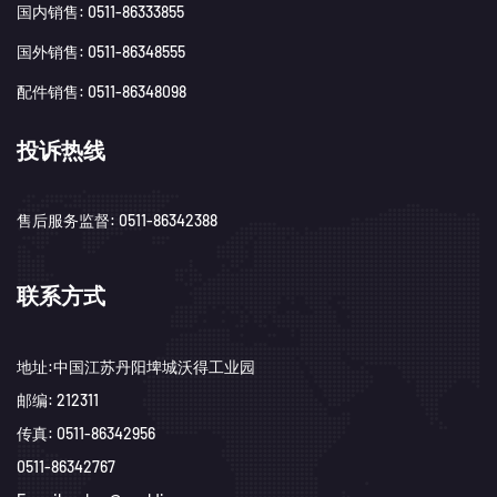
国内销售: 0511-86333855
国外销售: 0511-86348555
配件销售: 0511-86348098
投诉热线
售后服务监督: 0511-86342388
联系方式
地址:中国江苏丹阳埤城沃得工业园
邮编: 212311
传真: 0511-86342956
0511-86342767