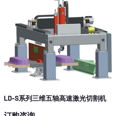
LD-S系列三维五轴高速激光切割机
订购咨询